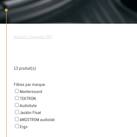
Accueil
»
Casques HiFi
13 produit(s)
Filtres par marque :
Mastersound
TEKTRON
Audiobyte
Jecklin Float
ANGSTROM audiolab
Ergo