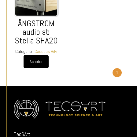
ÅNGSTROM
audiolab
Stella SHA20
Catégorie :
Casques HiFi
Acheter
1
TecSArt