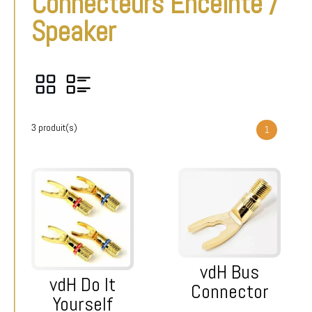
Connecteurs Enceinte /
Speaker
3 produit(s)
1
vdH Bus
vdH Do It
Connector
Yourself