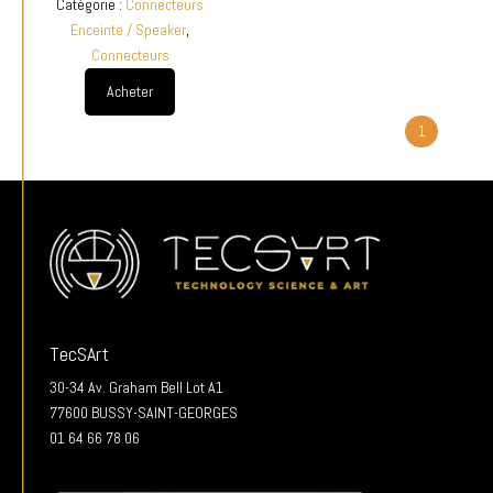
Catégorie :
Connecteurs
Enceinte / Speaker
,
Connecteurs
Acheter
1
TecSArt
30-34 Av. Graham Bell Lot A1
77600 BUSSY-SAINT-GEORGES
01 64 66 78 06