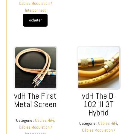
Câbles Modulation /
Interconnect
Acheter
vdH The First
vdH The D-
Metal Screen
102 III 3T
Hybrid
Catégorie :
Câbles HiFi
,
Catégorie :
Câbles HiFi
,
Câbles Modulation /
Câbles Modulation /