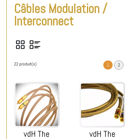
Câbles Modulation /
Interconnect
22 produit(s)
1
2
vdH The
vdH The