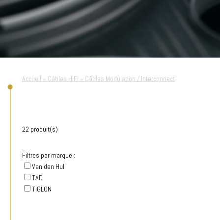
Accueil
»
Câbles HiFi
»
Câbles Modulation / Interconnect
22 produit(s)
Filtres par marque :
Van den Hul
TAD
TiGLON