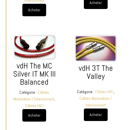
Interconnect
Acheter
Acheter
vdH The MC
vdH 3T The
Silver IT MK III
Valley
Balanced
Catégorie :
Câbles HiFi
,
Catégorie :
Câbles
Câbles Modulation /
Modulation / Interconnect
,
Interconnect
Câbles HiFi
Acheter
Acheter