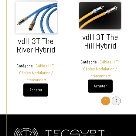
vdH 3T The
vdH 3T The
Hill Hybrid
River Hybrid
Catégorie :
Câbles HiFi
,
Catégorie :
Câbles HiFi
,
Câbles Modulation /
Câbles Modulation /
Interconnect
Interconnect
Acheter
Acheter
1
2