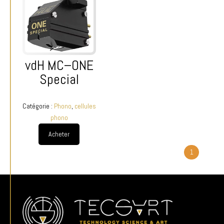
vdH MC–ONE
Special
Catégorie :
Phono
,
cellules
phono
Acheter
1