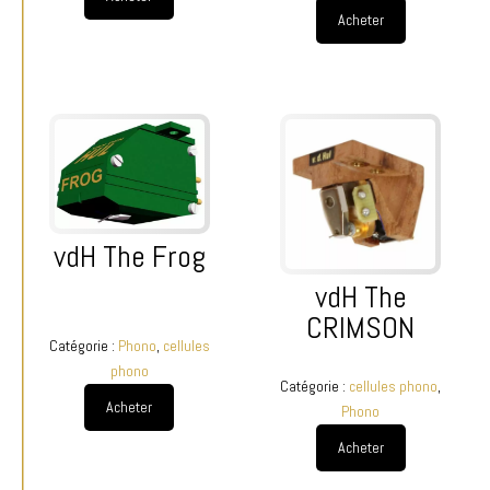
Acheter
vdH The Frog
vdH The
CRIMSON
Catégorie :
Phono
,
cellules
phono
Catégorie :
cellules phono
,
Acheter
Phono
Acheter