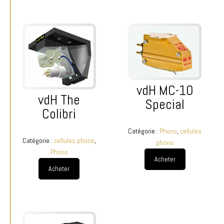
vdH MC-10
vdH The
Special
Colibri
Catégorie :
Phono
,
cellules
Catégorie :
cellules phono
,
phono
Phono
Acheter
Acheter