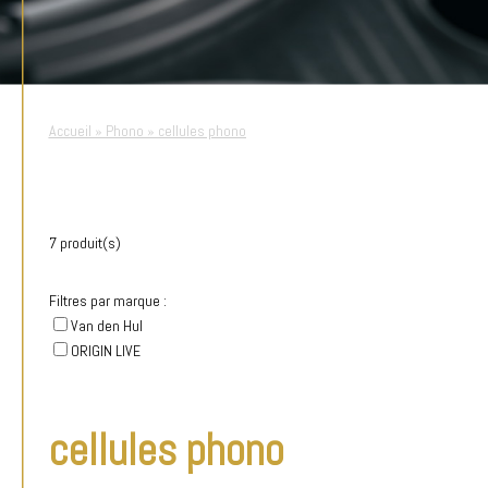
Accueil
»
Phono
»
cellules phono
7 produit(s)
Filtres par marque :
Van den Hul
ORIGIN LIVE
cellules phono